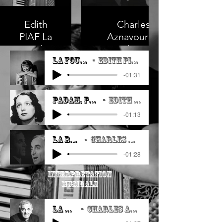
Edith
Charles
PIAF La
Aznavour La
Foule
Bohème
La Foule
EDITH PIAF
-01:31
Padam, Padam
Edith PIAF
-01:13
La Bohème
Charles Aznavour
-01:28
INTERPRETATION
MUSICALE
La Mama
Charles Aznavour