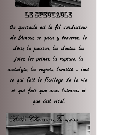
LE SPECTACLE
Ce spectacle est le fil conducteur
de l'Amour, ce qu'on y traverse... le
désir, la passion, les doutes, les
joies, les peines, la rupture, la
nostalgie, les regrets, l'amitié, ... tout
ce qui fait le florilège de la vie
et qui fait que nous l'aimons et
que c'est vital.