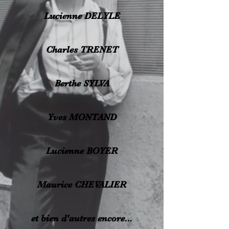
Lucienne DELYLE
Charles TRENET
Berthe SYLVA
Yves MONTAND
Lucienne BOYER
Maurice CHEVALIER
et bien d'autres encore...