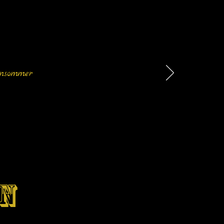
onsommer
ON