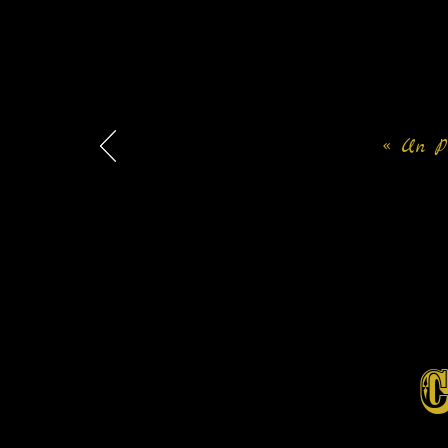
« Un Pu
C