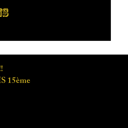
NS
!
S 15ème