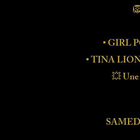

• GIRL 
• TINA LIO
💥 Une 
SAMEDI 