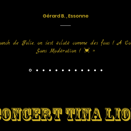
Gérard B. , Essonne
nch de Folie, on s'est éclaté comme des fous ! A C
Sans Modération ! 💓 »
ONCERT TINA LI