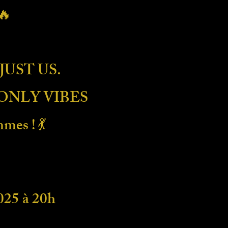
🔥
JUST US.
 ONLY VIBES
mes ! 💃
25 à 20h