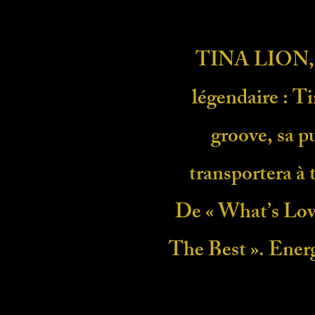
TINA LION, f
légendaire : T
groove, sa p
transportera à 
De « What’s Love
The Best ». Energ