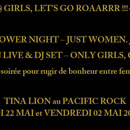
 GIRLS, LET'S GO ROAARRR !!!
POWER NIGHT – JUST WOMEN. 
N LIVE & DJ SET – ONLY GIRLS,
soirée pour rugir de bonheur entre fem
TINA LION au PACIFIC ROCK
22 MAI et VENDREDI 02 MAI 20