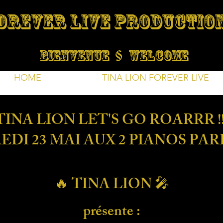
OREVER LIVE PRODUCTIO
BIENVENUE § WELCOME
HOME
TINA LION FOREVER LIVE
TINA LION LET'S GO ROARRR !!
DI 23 MAI AUX 2 PIANOS PARI
🔥 TINA LION 🎤
présente :